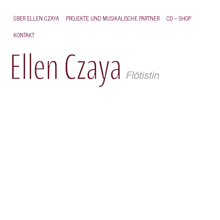
ÜBER ELLEN CZAYA
PROJEKTE UND MUSIKALISCHE PARTNER
CD – SHOP
K
KONTAKT
K
El
20
El
Cz
&
Pe
Al
(T
Du